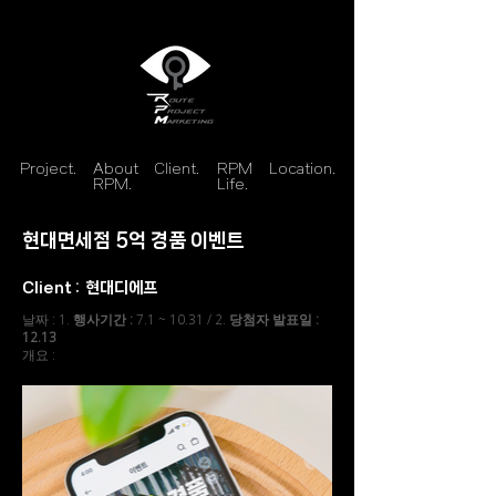
Project.
About
Client.
RPM
Location.
RPM.
Life.
현대면세점 5억 경품 이벤트
Client :
현대디에프
날짜 : 1.
행사기간 :
7.1 ~ 10.31 / 2.
당첨자 발표일 :
12.13
개요 :