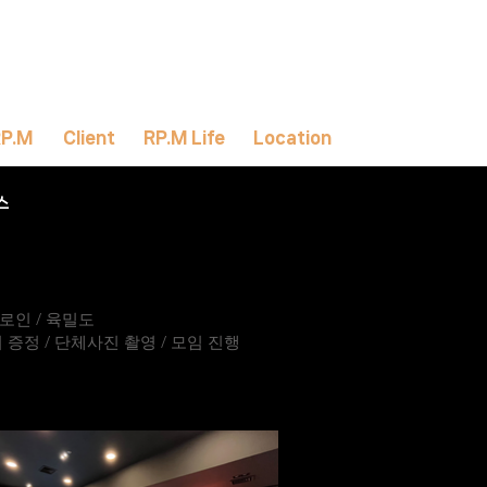
RP.M
Client
RP.M Life
Location
스
울로인 / 육밀도
 증정 / 단체사진 촬영 / 모임 진행