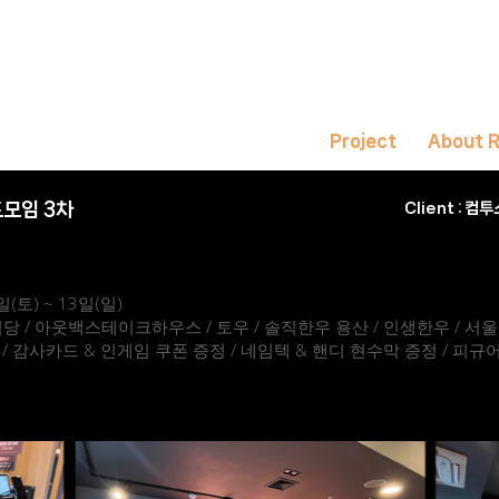
Project
About 
드모임 3차
Client :
컴투
일(토) ~ 13일(일)
식당 / 아웃백스테이크하우스 / 토우 / 솔직한우 용산 / 인생한우 / 서
 / 감사카드 & 인게임 쿠폰 증정 / 네임텍 & 핸디 현수막 증정 / 피규어