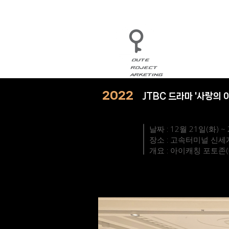
2022
JTBC 드라마 '사랑의
날짜 : 12월 21일(화) ~
장소 : 고속터미널 신
개요 : 아이캐칭 포토존(