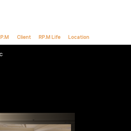
RP.M
Client
RP.M Life
Location
C