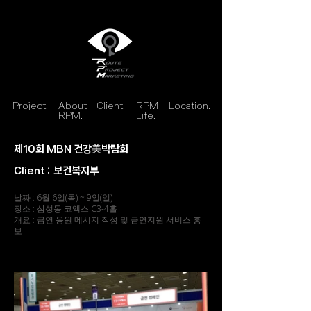
Project.
About
Client.
RPM
Location.
RPM.
Life.
제10회 MBN 건강美박람회
Client :
보건복지부
날짜 : 6월 6일(목) ~ 9일(일)
장소 : 삼성동 코엑스 C3-4홀
개요 : 금연 응원 메시지 작성 및 금연지원 서비스 홍
보