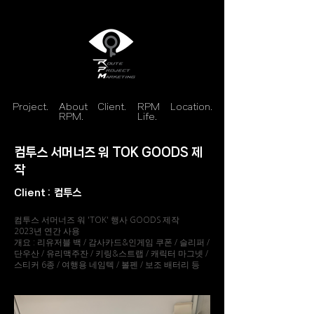
Project.
About
Client.
RPM
Location.
RPM.
Life.
컴투스 서머너즈 워 TOK GOODS 제
작
Client :
컴투스
컴투스 서머너즈 워 'TOK' 행사 GOODS 제작
2023년 연간 사용
개요 : 리유저블 백 / 감사카드&인게임 쿠폰 / 슬리퍼 /
단우산 / 유리맥주잔 / 키링&스트랩 / 캐릭터 마그넷 /
스티커 6종 / 여행용 네임텍 / 볼펜 / 보조 배터리 등