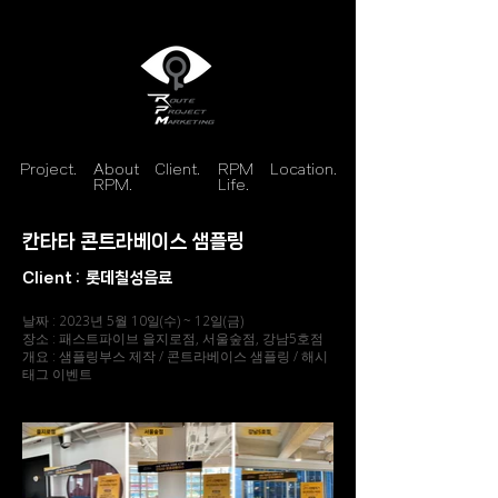
Project.
About
Client.
RPM
Location.
RPM.
Life.
칸타타 콘트라베이스 샘플링
Client :
롯데칠성음료
날짜 : 2023년 5월 10일(수) ~ 12일(금)
장소 : 패스트파이브 을지로점, 서울숲점, 강남5호점
개요 : 샘플링부스 제작 / 콘트라베이스 샘플링 / 해시
태그 이벤트